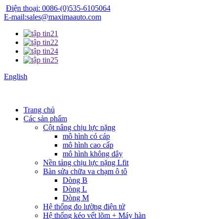
Điện thoại: 0086-(0)535-6105064
E-mail:sales@maximaauto.com
English
Trang chủ
Các sản phẩm
Cột nâng chịu lực nặng
mô hình có cáp
mô hình cao cấp
mô hình không dây
Nền tảng chịu lực nặng Lfit
Bàn sửa chữa va chạm ô tô
Dòng B
Dòng L
Dòng M
Hệ thống đo lường điện tử
Hệ thống kéo vết lõm + Máy hàn