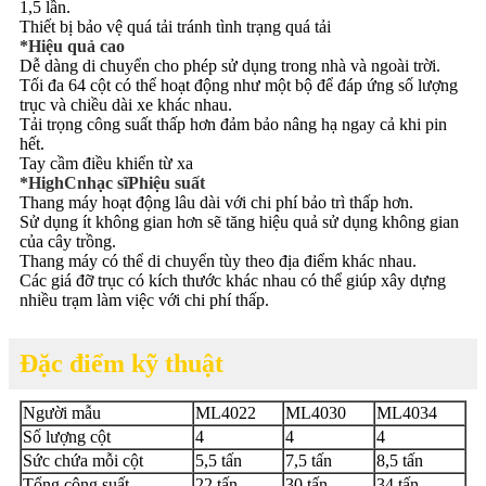
1,5 lần.
Thiết bị bảo vệ quá tải tránh tình trạng quá tải
*
Hiệu quả cao
Dễ dàng di chuyển cho phép sử dụng trong nhà và ngoài trời.
Tối đa 64 cột có thể hoạt động như một bộ để đáp ứng số lượng
trục và chiều dài xe khác nhau.
Tải trọng công suất thấp hơn đảm bảo nâng hạ ngay cả khi pin
hết.
Tay cầm điều khiển từ xa
*
H
igh
C
nhạc sĩ
P
hiệu suất
Thang máy hoạt động lâu dài với chi phí bảo trì thấp hơn.
Sử dụng ít không gian hơn sẽ tăng hiệu quả sử dụng không gian
của cây trồng.
Thang máy có thể di chuyển tùy theo địa điểm khác nhau.
Các giá đỡ trục có kích thước khác nhau có thể giúp xây dựng
nhiều trạm làm việc với chi phí thấp.
Đặc điểm kỹ thuật
Người mẫu
ML4022
ML4030
ML4034
Số lượng cột
4
4
4
Sức chứa mỗi cột
5,5 tấn
7,5 tấn
8,5 tấn
Tổng công suất
22 tấn
30 tấn
34 tấn