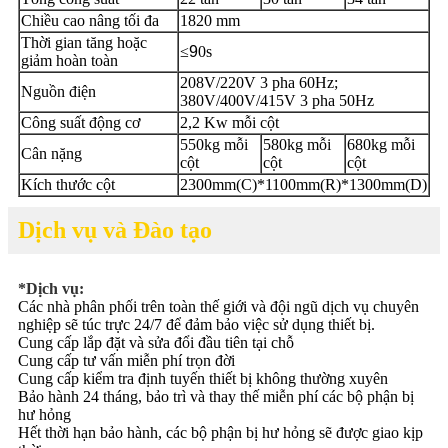
Chiều cao nâng tối đa
1820 mm
Thời gian tăng hoặc
≤
9
0s
giảm hoàn toàn
208V/220V 3 pha 60Hz;
Nguồn điện
380V/400V/415V 3 pha 50Hz
Công suất động cơ
2,2 Kw mỗi cột
550kg mỗi
580kg mỗi
680kg mỗi
Cân nặng
cột
cột
cột
Kích thước cột
2300mm(C)*1100mm(R)*1300mm(D)
Dịch vụ và Đào tạo
*Dịch vụ:
Các nhà phân phối trên toàn thế giới và đội ngũ dịch vụ chuyên
nghiệp sẽ túc trực 24/7 để đảm bảo việc sử dụng thiết bị.
Cung cấp lắp đặt và sửa đổi đầu tiên tại chỗ
Cung cấp tư vấn miễn phí trọn đời
Cung cấp kiểm tra định tuyến thiết bị không thường xuyên
Bảo hành 24 tháng, bảo trì và thay thế miễn phí các bộ phận bị
hư hỏng
Hết thời hạn bảo hành, các bộ phận bị hư hỏng sẽ được giao kịp