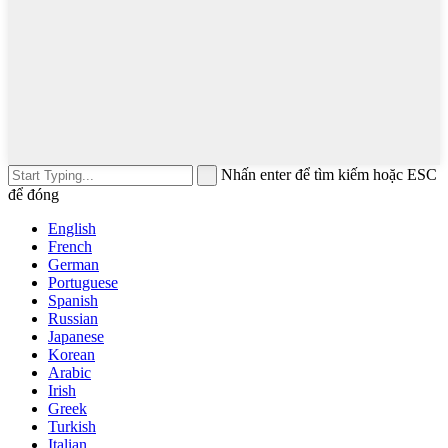
Nhấn enter để tìm kiếm hoặc ESC
để đóng
English
French
German
Portuguese
Spanish
Russian
Japanese
Korean
Arabic
Irish
Greek
Turkish
Italian