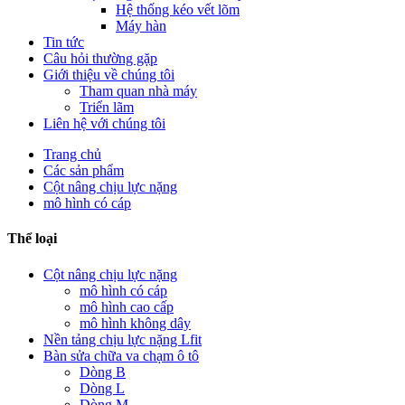
Hệ thống kéo vết lõm
Máy hàn
Tin tức
Câu hỏi thường gặp
Giới thiệu về chúng tôi
Tham quan nhà máy
Triển lãm
Liên hệ với chúng tôi
Trang chủ
Các sản phẩm
Cột nâng chịu lực nặng
mô hình có cáp
Thể loại
Cột nâng chịu lực nặng
mô hình có cáp
mô hình cao cấp
mô hình không dây
Nền tảng chịu lực nặng Lfit
Bàn sửa chữa va chạm ô tô
Dòng B
Dòng L
Dòng M