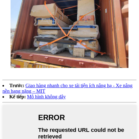
Trước:
Giao hàng nhanh cho xe tải tiện ích nâng hạ - Xe nâng
nền hạng nặng – MIT
Kế tiếp:
Mô hình không dây