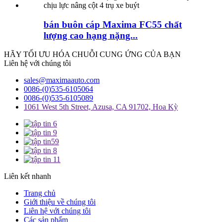
bán buôn cáp Maxima FC55 chất
lượng cao hạng nặng...
HÃY TỐI ƯU HÓA CHUỖI CUNG ỨNG CỦA BẠN
Liên hệ với chúng tôi
sales@maximaauto.com
0086-(0)535-6105064
0086-(0)535-6105089
1061 West 5th Street, Azusa, CA 91702, Hoa Kỳ
Liên kết nhanh
Trang chủ
Giới thiệu về chúng tôi
Liên hệ với chúng tôi
Các sản phẩm