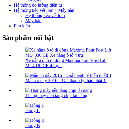
Hệ thống đo lường điện tử
Hệ thống kéo vết lõm + Máy hàn
Hệ thống kéo vết lõm
Máy hàn
Phụ kiện
Sản phẩm nổi bật
Xe nâng ô tô di động Maxima Four Post Lift
ML4030 CE 4 trụ...
Mẫu có dây 2016 – Giá thanh lý thấp nhất!!!
Thang máy nền tảng chịu tải nặng
Dòng L
Dòng B