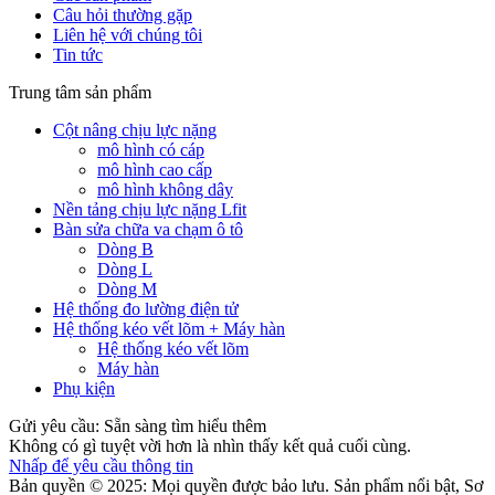
Câu hỏi thường gặp
Liên hệ với chúng tôi
Tin tức
Trung tâm sản phẩm
Cột nâng chịu lực nặng
mô hình có cáp
mô hình cao cấp
mô hình không dây
Nền tảng chịu lực nặng Lfit
Bàn sửa chữa va chạm ô tô
Dòng B
Dòng L
Dòng M
Hệ thống đo lường điện tử
Hệ thống kéo vết lõm + Máy hàn
Hệ thống kéo vết lõm
Máy hàn
Phụ kiện
Gửi yêu cầu: Sẵn sàng tìm hiểu thêm
Không có gì tuyệt vời hơn là nhìn thấy kết quả cuối cùng.
Nhấp để yêu cầu thông tin
Bản quyền © 2025: Mọi quyền được bảo lưu. Sản phẩm nổi bật, Sơ